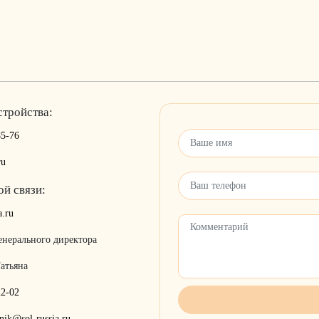
стройства:
85-76
ru
ой связи:
a.ru
енерального директора
атьяна
22-02
vnik@sol-russia.ru